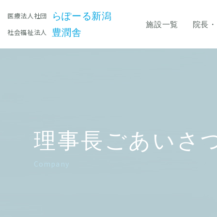
らぽーる新潟
医療法人社団
施設一覧
院長・
豊潤舎
社会福祉法人
理事長ごあいさ
Company