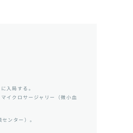
局に入局する。
科マイクロサージャリー（微小血
談センター）。