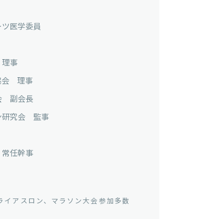
ーツ医学委員
 理事
協会 理事
会 副会長
ン研究会 監事
 常任幹事
イアスロン、マラソン大会参加多数