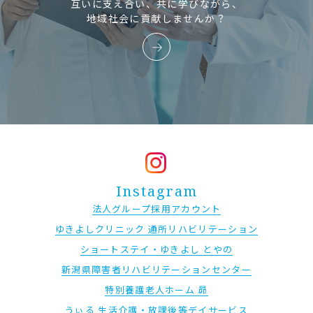
互いに支え合い、共に学びながら、
地域社会に貢献しませんか？
Instagram
法人グループ採用アカウント
ゆきよしクリニック 通所リハビリテーション
ショートステイ・ゆきよし とやの
新潟県障害者リハビリテーションセンター
特別養護老人ホーム 昴
うぃる 生活介護・放課後等デイサービス