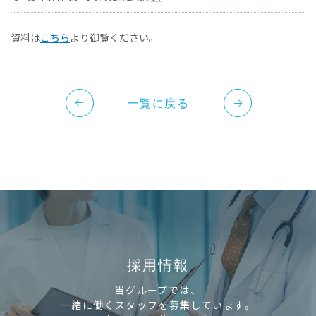
ショートステイ・ゆきよしとやの
新潟県障害者
資料は
こちら
より御覧ください。
リハビリテーションセンター
特別養護老人ホーム 昴
一覧に戻る
採用情報
当グループでは、
一緒に働くスタッフを募集しています。