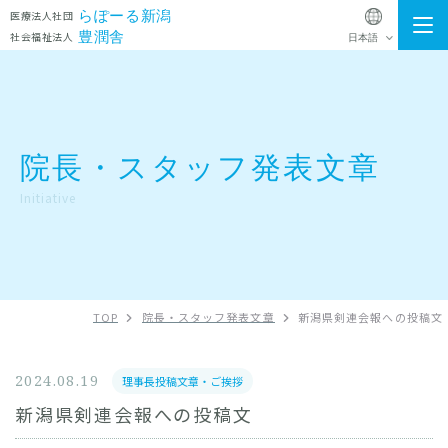
らぽーる新潟
医療法人社団
豊潤舎
社会福祉法人
施設一覧
院長・スタッフ発表文章
院長・スタッフ発表文章
お知らせ
Initiative
法人概要
Instagram
TOP
院長・スタッフ発表文章
新潟県剣連会報への投稿文
法人グループ採用アカウント
採用情報
2024.08.19
理事長投稿文章・ご挨拶
ゆきよしクリニック
通所リハビリテーション
新潟県剣連会報への投稿文
お問い合わせ