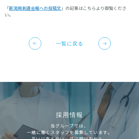
ショートステイ・ゆきよしとやの
「
新潟県剣連会報への投稿文
」の記事はこちらより御覧くださ
い。
新潟県障害者
リハビリテーションセンター
特別養護老人ホーム 昴
一覧に戻る
採用情報
当グループでは、
一緒に働くスタッフを募集しています。
互いに支え合い、共に学びながら、