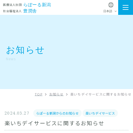
らぽーる新潟
医療法人社団
豊潤舎
社会福祉法人
施設一覧
院長・スタッフ発表文章
お知らせ
お知らせ
News
法人概要
Instagram
TOP
お知らせ
楽いちデイサービスに関するお知らせ
法人グループ採用アカウント
採用情報
2024.03.27
らぽーる新潟からのお知らせ
楽いちデイサービス
ゆきよしクリニック
通所リハビリテーション
楽いちデイサービスに関するお知らせ
お問い合わせ