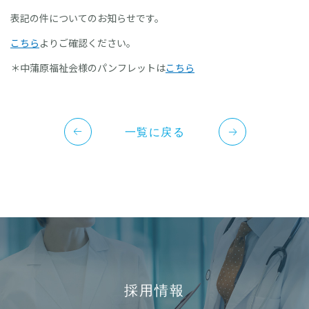
ショートステイ・ゆきよしとやの
表記の件についてのお知らせです。
新潟県障害者
こちら
よりご確認ください。
リハビリテーションセンター
＊中蒲原福祉会様のパンフレットは
こちら
特別養護老人ホーム 昴
一覧に戻る
採用情報