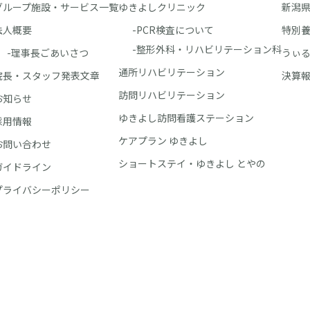
グループ施設・サービス一覧
ゆきよしクリニック
新潟
法人概要
-PCR検査について
特別養
-整形外科・リハビリテーション科
-理事長ごあいさつ
うぃる
通所リハビリテーション
院長・スタッフ発表文章
決算
訪問リハビリテーション
お知らせ
ゆきよし訪問看護ステーション
採用情報
ケアプラン ゆきよし
お問い合わせ
ショートステイ・ゆきよし とやの
ガイドライン
プライバシーポリシー