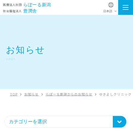
らぽーる新潟
医療法人社団
豊潤舎
社会福祉法人
施設一覧
院長・スタッフ発表文章
お知らせ
お知らせ
news
法人概要
Instagram
TOP
お知らせ
らぽーる新潟からのお知らせ
ゆきよしクリニック
法人グループ採用アカウント
採用情報
ゆきよしクリニック
通所リハビリテーション
お問い合わせ